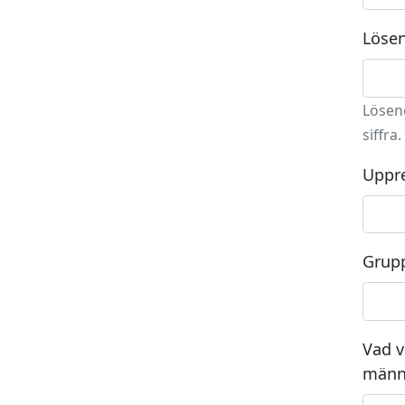
Lösen
Löseno
siffra.
Uppre
Grup
Vad v
männ