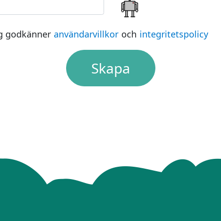
g godkänner
användarvillkor
och
integritetspolicy