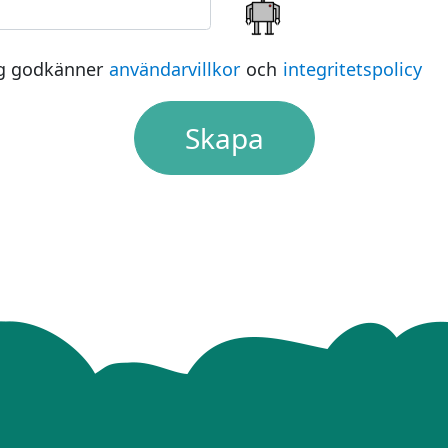
g godkänner
användarvillkor
och
integritetspolicy