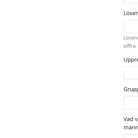
Lösen
Löseno
siffra.
Uppre
Grup
Vad v
männ